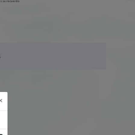
s su recuerdo
4
×