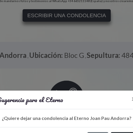
e mandarnos fotos y testimonios al WhatsApp +34 665211148 (España) y nosotros crearemo
ESCRIBIR UNA CONDOLENCIA
Andorra
Ubicación:
Bloc G
Sepultura:
48
,
,
ugerencia para el Eterno
¿Quiere dejar una condolencia al Eterno Joan Pau Andorra?
Libro de Eterno