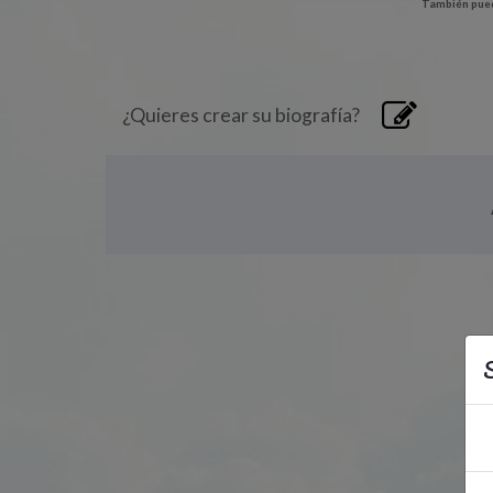
También pued
¿Quieres crear su biografía?
S