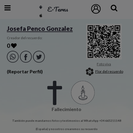
E-Terns
ESP
Josefa Penco Gonzalez
ENG
Creador del recuerdo:
0
POR
Inicio
Foto viva
(Reportar Perfil)
Flor del recuerdo
Acceso
Eternos
Fallecimiento
Pedidos
También puede mandarnos fotos y testimonios al WhatsApp +34 665211148
Contacto
(España) y nosotros crearemos su recuerdo