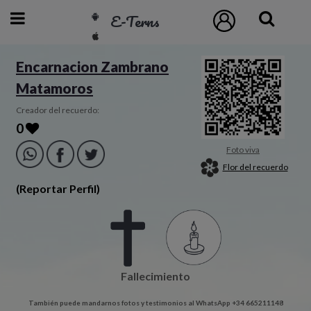
E-Terns
ESP
Encarnacion Zambrano
Matamoros
ENG
POR
Creador del recuerdo:
0
Inicio
Foto viva
Flor del recuerdo
Acceso
(Reportar Perfil)
Eternos
Pedidos
Fallecimiento
Contacto
También puede mandarnos fotos y testimonios al WhatsApp +34 665211148