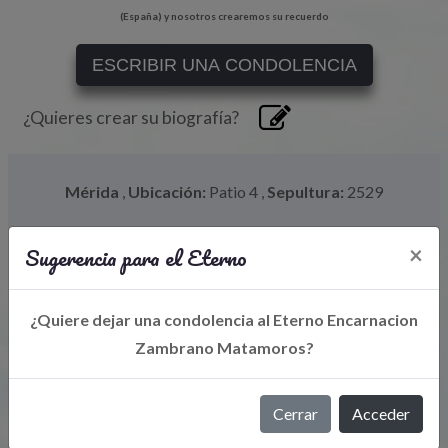
(España) y nosotros crearemos su recuerdo
ESCRIBIR UNA CONDOLENCIA
¿Quieres crear su biografía?
Mérida
,
Ubicación:
Patio 4
,
Sepultura:
2529
Sugerencia para el Eterno
×
¿Quiere dejar una condolencia al Eterno Encarnacion
Zambrano Matamoros?
Cerrar
Acceder
Libro de Eterno