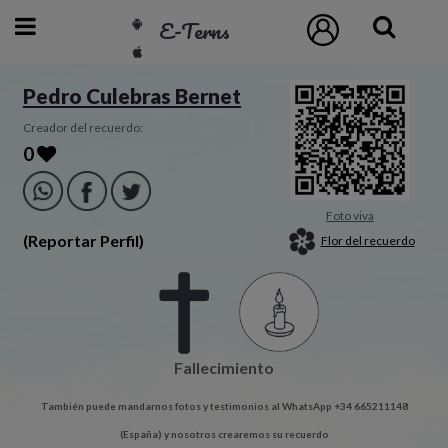
E-Terns
ESP
Pedro Culebras Bernet
ENG
Creador del recuerdo:
0
POR
Inicio
Foto viva
(Reportar Perfil)
Flor del recuerdo
Acceso
Eternos
Fallecimiento
Pedidos
También puede mandarnos fotos y testimonios al WhatsApp +34 665211148
Contacto
(España) y nosotros crearemos su recuerdo