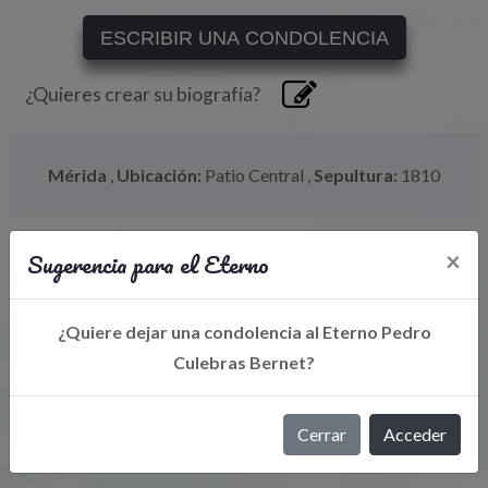
ESCRIBIR UNA CONDOLENCIA
¿Quieres crear su biografía?
Mérida
,
Ubicación:
Patio Central
,
Sepultura:
1810
Sugerencia para el Eterno
×
¿Quiere dejar una condolencia al Eterno Pedro
Culebras Bernet?
Libro de Eterno
Cerrar
Acceder