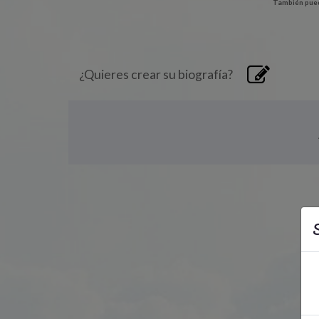
También pued
¿Quieres crear su biografía?
S