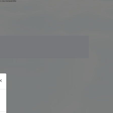
s su recuerdo
1
×