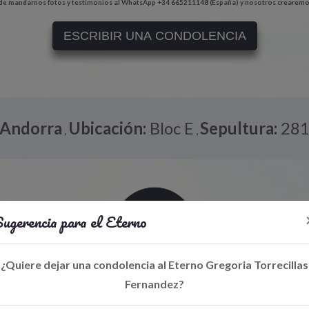
e mandarnos fotos y testimonios al WhatsApp +34 665211148 (España) y nosotros crearemo
ESCRIBIR UNA CONDOLENCIA
Andorra
Ubicación:
Bloc E
Sepultura:
28
,
,
ugerencia para el Eterno
¿Quiere dejar una condolencia al Eterno Gregoria Torrecillas
Fernandez?
Libro de Eterno