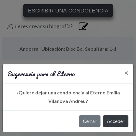
ESCRIBIR UNA CONDOLENCIA
¿Quieres crear su biografía?
Andorra
,
Ubicación:
Bloc Bc
,
Sepultura:
1-1
Sugerencia para el Eterno
×
¿Quiere dejar una condolencia al Eterno Emilia
Vilanova Andreu?
Libro de Eterno
Cerrar
Acceder