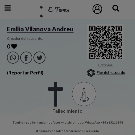
E-Terns
ESP
Emilia Vilanova Andreu
ENG
Creador del recuerdo:
0
POR
Inicio
Foto viva
(Reportar Perfil)
Flor del recuerdo
Acceso
Eternos
Fallecimiento
Pedidos
También puede mandarnos fotos y testimonios al WhatsApp +34 665211148
Contacto
(España) y nosotros crearemos su recuerdo