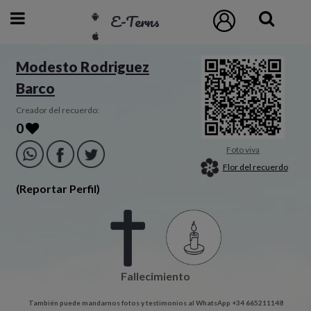
E-Terns
ESP
Modesto Rodriguez
Barco
ENG
POR
Creador del recuerdo:
0
Inicio
Foto viva
Flor del recuerdo
Acceso
(Reportar Perfil)
Eternos
Pedidos
Fallecimiento
Contacto
También puede mandarnos fotos y testimonios al WhatsApp +34 665211148