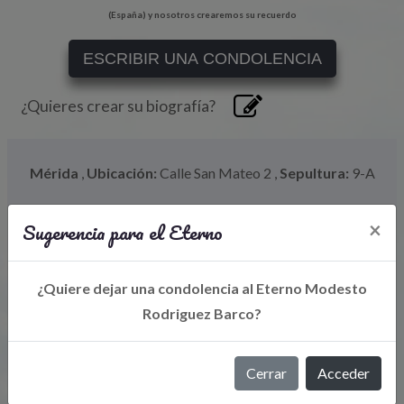
(España) y nosotros crearemos su recuerdo
ESCRIBIR UNA CONDOLENCIA
¿Quieres crear su biografía?
Mérida
,
Ubicación:
Calle San Mateo 2
,
Sepultura:
9-A
Sugerencia para el Eterno
×
¿Quiere dejar una condolencia al Eterno Modesto
Rodriguez Barco?
Cerrar
Acceder
Libro de Eterno