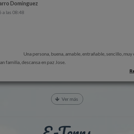
jarro Domínguez
 a las 08:48
mable, entrañable, sencillo, muy querido por todos y 
a, descansa en paz Jose.                                                                    
R
Ver más
E-Terns