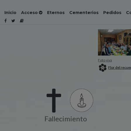
Inicio
Acceso
Eternos
Cementerios
Pedidos
C
Foto viva
Flor del recue
Fallecimiento