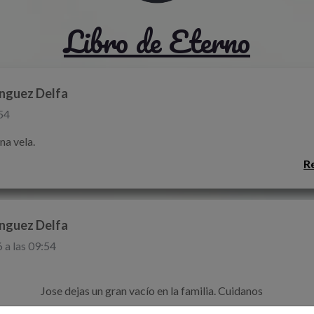
Libro de Eterno
nguez Delfa
54
na vela.
R
nguez Delfa
a las 09:54
                                                                    Jose dejas un gran vacío en la familia. Cuidanos                     
R