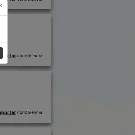
×
eportar
condolencia
eportar
condolencia