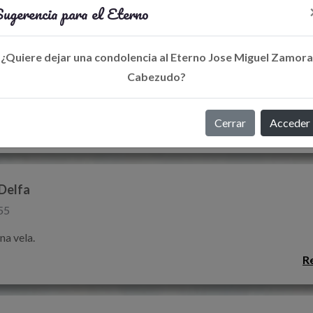
ugerencia para el Eterno
jarro Domínguez
¿Quiere dejar una condolencia al Eterno Jose Miguel Zamora
Cabezudo?
00
na vela.
Cerrar
Acceder
R
 Delfa
55
na vela.
R