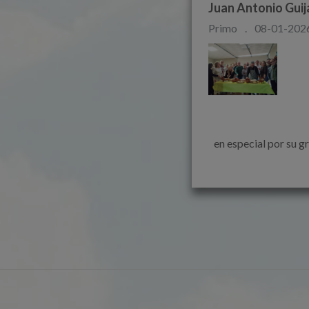
Juan Antonio Gui
Primo
.
08-01-2026
                                                                        Una persona, buena, a
en especial por su gran famili