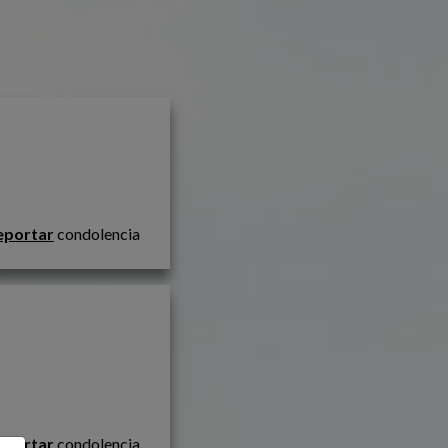
eportar
condolencia
                                           
eportar
condolencia