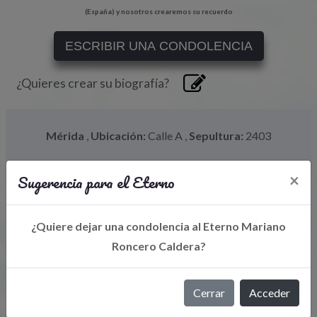
(España) y nosotros crearemos su recuerdo
ESCRIBIR UNA CONDOLENCIA
¿Quieres crear su biografía?
Mérida
,
Ubicación:
Calle A
,
Sepultura:
2403
Sugerencia para el Eterno
×
¿Quiere dejar una condolencia al Eterno Mariano
Roncero Caldera?
Cerrar
Acceder
Libro de Eterno