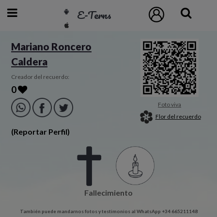
E-Terns
ESP
Mariano Roncero
Caldera
ENG
POR
Creador del recuerdo:
0
Inicio
Foto viva
Flor del recuerdo
Acceso
(Reportar Perfil)
Eternos
Pedidos
Fallecimiento
Contacto
También puede mandarnos fotos y testimonios al WhatsApp +34 665211148