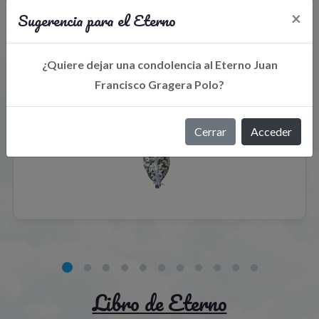
Sugerencia para el Eterno
×
Flores para el recuerdo
¿Quiere dejar una condolencia al Eterno Juan
Francisco Gragera Polo?
Cerrar
Acceder
Libro de Eterno