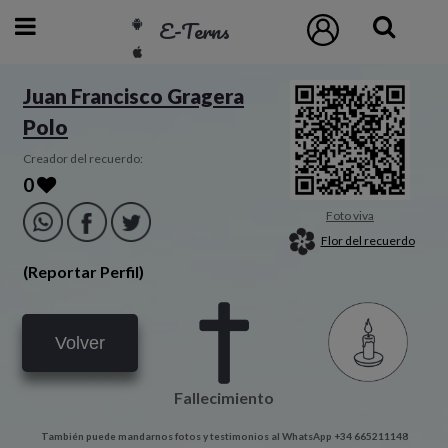
E-Terns
ESP
Juan Francisco Gragera
Polo
ENG
POR
Creador del recuerdo:
0
Inicio
Foto viva
Flor del recuerdo
Acceso
(Reportar Perfil)
Eternos
Volver
Pedidos
Fallecimiento
Contacto
También puede mandarnos fotos y testimonios al WhatsApp +34 665211148