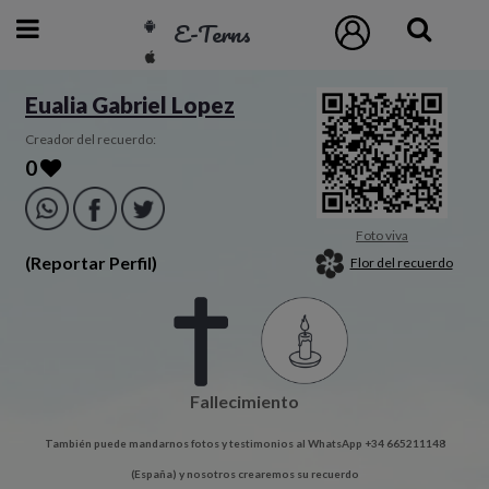
E-Terns
ESP
Eualia Gabriel Lopez
ENG
Creador del recuerdo:
0
POR
Inicio
Foto viva
(Reportar Perfil)
Flor del recuerdo
Acceso
Eternos
Fallecimiento
Pedidos
También puede mandarnos fotos y testimonios al WhatsApp +34 665211148
Contacto
(España) y nosotros crearemos su recuerdo