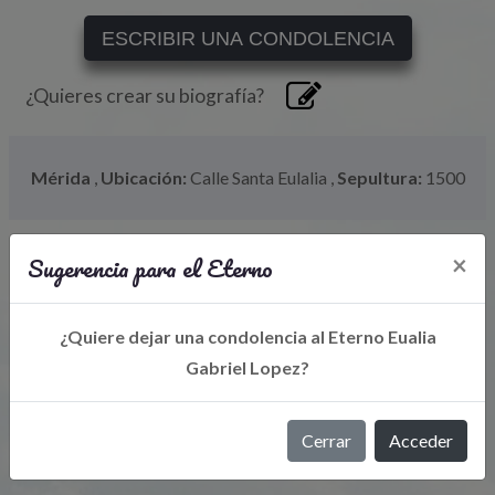
ESCRIBIR UNA CONDOLENCIA
¿Quieres crear su biografía?
Mérida
,
Ubicación:
Calle Santa Eulalia
,
Sepultura:
1500
Sugerencia para el Eterno
×
¿Quiere dejar una condolencia al Eterno Eualia
Gabriel Lopez?
Libro de Eterno
Cerrar
Acceder