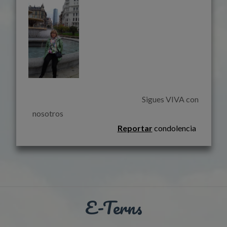
                                                                        Sigues VIVA con 
nosotros                                                                    
Reportar
condolencia
E-Terns