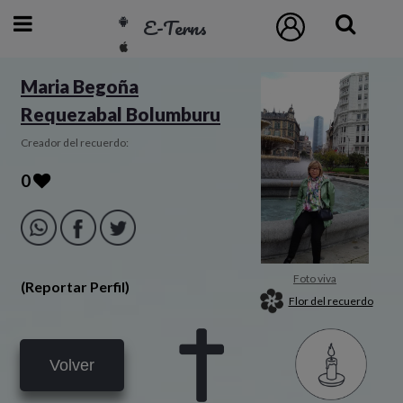
E-Terns
ESP
Maria Begoña
Requezabal Bolumburu
ENG
POR
Creador del recuerdo:
0
Inicio
Acceso
Foto viva
(Reportar Perfil)
Eternos
Flor del recuerdo
Pedidos
Volver
Contacto