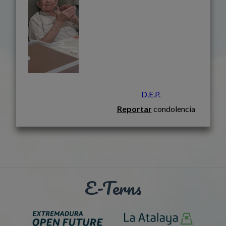
D.E.P.
Reportar
condolencia
E-Terns