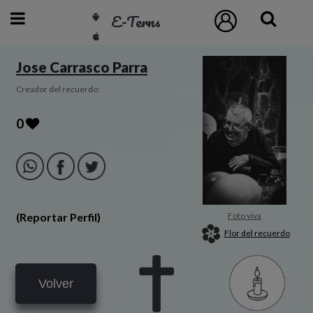
E-Terns
ESP
Jose Carrasco Parra
ENG
Creador del recuerdo:
POR
0
Inicio
Acceso
(Reportar Perfil)
Foto viva
Eternos
Flor del recuerdo
Pedidos
Volver
Contacto