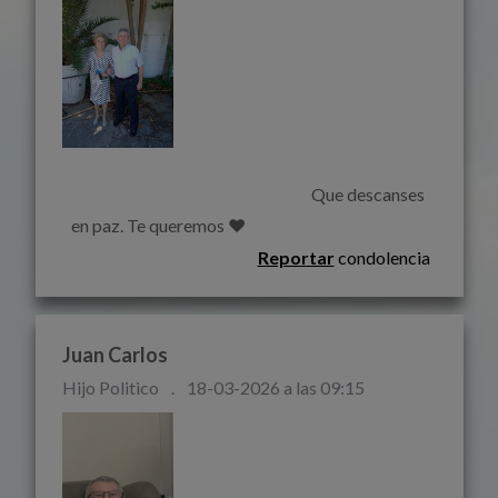
                                                                        Que descanses 
en paz. Te queremos ❤️                                                                    
Reportar
condolencia
Juan Carlos
Hijo Politico
.
18-03-2026 a las 09:15