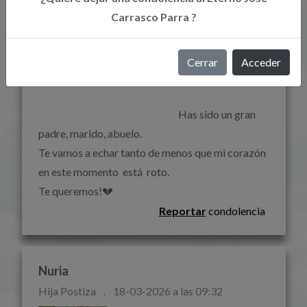
Carrasco Parra ?
Raquel
Cerrar
Acceder
Hija
.
18-03-2026 a las 15:24
                                                                    Has sido un gran 
padre, marido, abuelo.

Te vamos a echar tanto de menos que mi corazón  
en este momento  está  roto. 

Te queremos!💔                                                                
Reportar
condolencia
Nuria
Hija Postiza
.
18-03-2026 a las 09:32