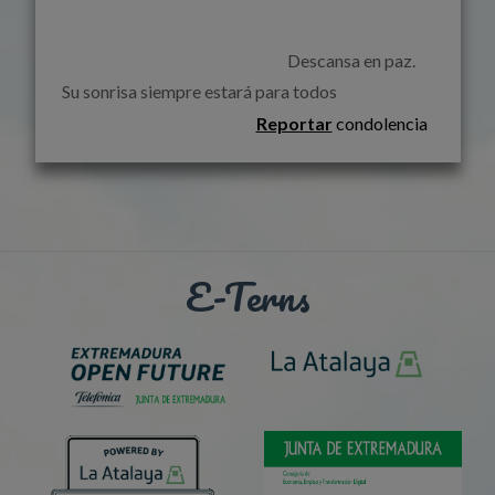
                                                                    Descansa en paz. 
Su sonrisa siempre estará para todos                                      
Reportar
condolencia
E-Terns