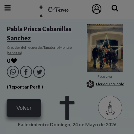
E-Terns
ESP
Pabla Prisca Cabanillas
Sanchez
ENG
POR
Creador del recuerdo:
Tanatorio Montijo
(Sancasa)
0
Inicio
Acceso
Foto viva
Flor del recuerdo
(Reportar Perfil)
Eternos
Volver
Pedidos
Fallecimiento: Domingo, 24 de Mayo de 2026
Contacto