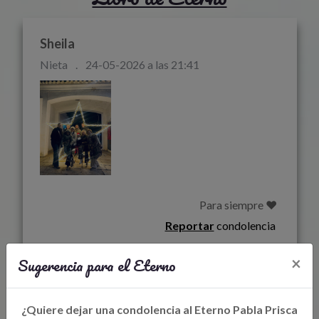
Sheila
Nieta
.
24-05-2026 a las 21:41
                                             
Reportar
condolencia
Sugerencia para el Eterno
×
Sheila
Nieta
.
24-05-2026 a las 21:40
¿Quiere dejar una condolencia al Eterno Pabla Prisca