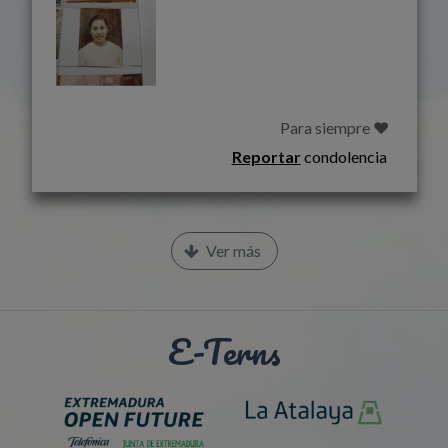
                                             
Reportar
condolencia
Ver más
E-Terns