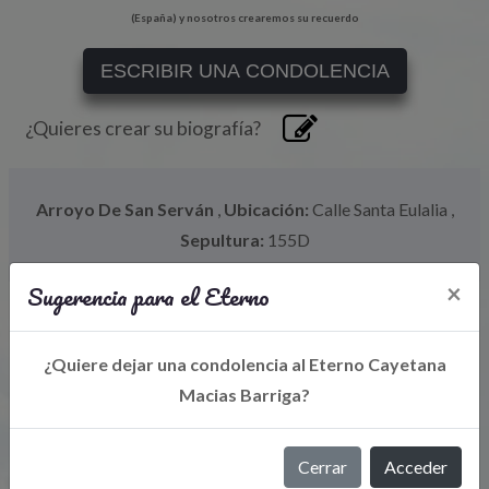
(España) y nosotros crearemos su recuerdo
ESCRIBIR UNA CONDOLENCIA
¿Quieres crear su biografía?
Arroyo De San Serván
,
Ubicación:
Calle Santa Eulalia
,
Sepultura:
155D
Sugerencia para el Eterno
×
¿Quiere dejar una condolencia al Eterno Cayetana
Macias Barriga?
Cerrar
Acceder