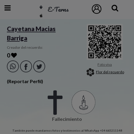
E-Terns
ESP
Cayetana Macias
Barriga
ENG
POR
Creador del recuerdo:
0
Inicio
Foto viva
Flor del recuerdo
Acceso
(Reportar Perfil)
Eternos
Pedidos
Fallecimiento
Contacto
También puede mandarnos fotos y testimonios al WhatsApp +34 665211148