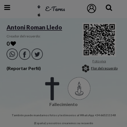
E-Terns
ESP
Antoni Roman Lledo
ENG
Creador del recuerdo:
0
POR
Inicio
Foto viva
(Reportar Perfil)
Flor del recuerdo
Acceso
Eternos
Fallecimiento
Pedidos
También puede mandarnos fotos y testimonios al WhatsApp +34 665211148
Contacto
(España) y nosotros crearemos su recuerdo