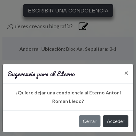
ESCRIBIR UNA CONDOLENCIA
¿Quieres crear su biografía?
Andorra
,
Ubicación:
Bloc Aa
,
Sepultura:
3-1
Sugerencia para el Eterno
×
¿Quiere dejar una condolencia al Eterno Antoni
Roman Lledo?
Libro de Eterno
Cerrar
Acceder