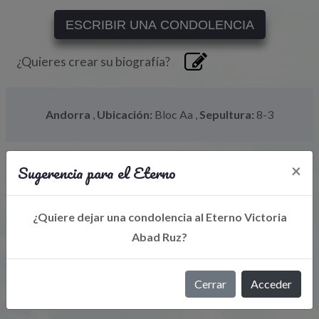
ESCRIBIR UNA CONDOLENCIA
¿Quieres crear su biografía?
Andorra
,
Ubicación:
Bloc Aa
,
Sepultura:
8-3
Sugerencia para el Eterno
×
¿Quiere dejar una condolencia al Eterno Victoria
Abad Ruz?
Libro de Eterno
Cerrar
Acceder