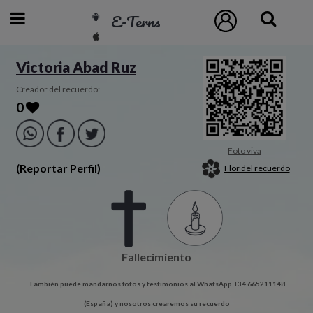
E-Terns
ESP
Victoria Abad Ruz
ENG
Creador del recuerdo:
0
POR
Inicio
Foto viva
(Reportar Perfil)
Flor del recuerdo
Acceso
Eternos
Fallecimiento
Pedidos
También puede mandarnos fotos y testimonios al WhatsApp +34 665211148
Contacto
(España) y nosotros crearemos su recuerdo