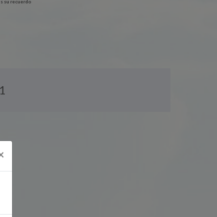
s su recuerdo
1
×