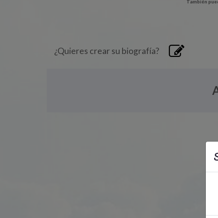
También pued
¿Quieres crear su biografía?
S