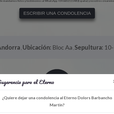
e mandarnos fotos y testimonios al WhatsApp +34 665211148 (España) y nosotros crearemo
ESCRIBIR UNA CONDOLENCIA
Andorra
Ubicación:
Bloc Aa
Sepultura:
10-
,
,
ugerencia para el Eterno
¿Quiere dejar una condolencia al Eterno Dolors Barbancho
Martin?
Libro de Eterno