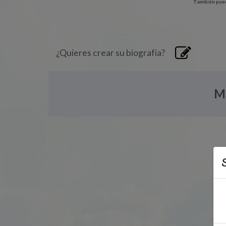
También pued
¿Quieres crear su biografía?
M
S