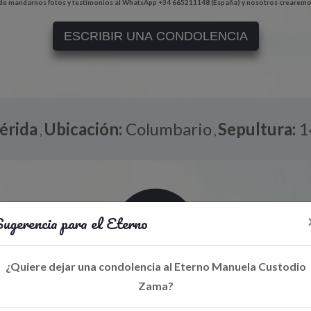
e mandarnos fotos y testimonios al WhatsApp +34 665211148 (España) y nosotros crearemo
ESCRIBIR UNA CONDOLENCIA
érida
Ubicación:
Columbario
Sepultura:
1
,
,
ugerencia para el Eterno
¿Quiere dejar una condolencia al Eterno Manuela Custodio
Zama?
Libro de Eterno