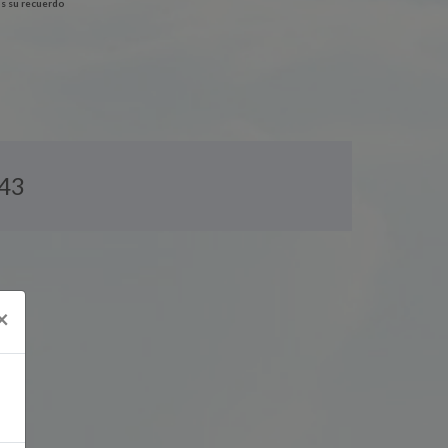
s su recuerdo
43
×