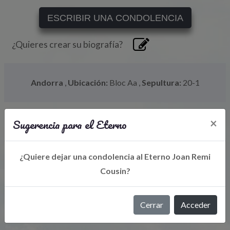
ESCRIBIR UNA CONDOLENCIA
¿Quieres crear su biografía?
Andorra
,
Ubicación:
Bloc Aa
,
Sepultura:
20-1
Sugerencia para el Eterno
×
¿Quiere dejar una condolencia al Eterno Joan Remi
Cousin?
Libro de Eterno
Cerrar
Acceder