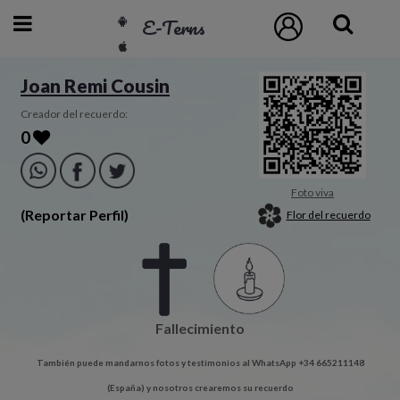
E-Terns
ESP
Joan Remi Cousin
ENG
Creador del recuerdo:
0
POR
Inicio
Foto viva
(Reportar Perfil)
Flor del recuerdo
Acceso
Eternos
Fallecimiento
Pedidos
También puede mandarnos fotos y testimonios al WhatsApp +34 665211148
Contacto
(España) y nosotros crearemos su recuerdo