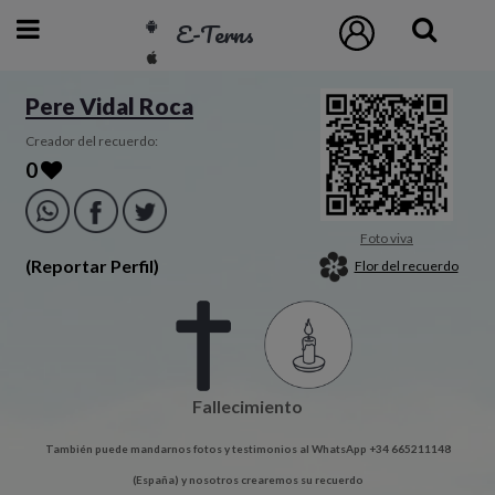
E-Terns
ESP
Pere Vidal Roca
ENG
Creador del recuerdo:
0
POR
Inicio
Foto viva
(Reportar Perfil)
Flor del recuerdo
Acceso
Eternos
Fallecimiento
Pedidos
También puede mandarnos fotos y testimonios al WhatsApp +34 665211148
Contacto
(España) y nosotros crearemos su recuerdo