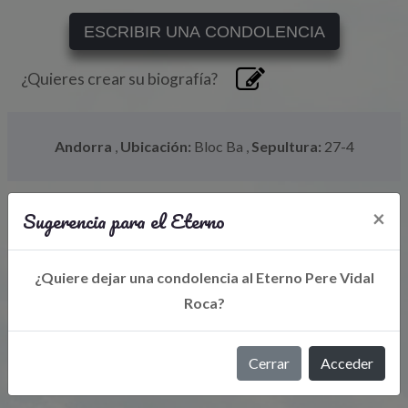
ESCRIBIR UNA CONDOLENCIA
¿Quieres crear su biografía?
Andorra
,
Ubicación:
Bloc Ba
,
Sepultura:
27-4
Sugerencia para el Eterno
×
¿Quiere dejar una condolencia al Eterno Pere Vidal
Roca?
Libro de Eterno
Cerrar
Acceder