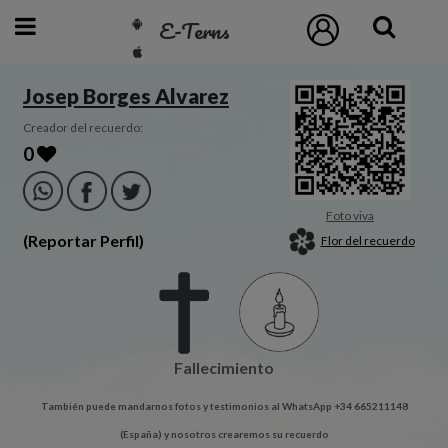
E-Terns
ESP
Josep Borges Alvarez
ENG
Creador del recuerdo:
0
POR
Inicio
Foto viva
(Reportar Perfil)
Flor del recuerdo
Acceso
Eternos
Fallecimiento
Pedidos
También puede mandarnos fotos y testimonios al WhatsApp +34 665211148
Contacto
(España) y nosotros crearemos su recuerdo