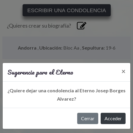
ESCRIBIR UNA CONDOLENCIA
¿Quieres crear su biografía?
Andorra
,
Ubicación:
Bloc Aa
,
Sepultura:
19-6
Sugerencia para el Eterno
×
¿Quiere dejar una condolencia al Eterno Josep Borges
Alvarez?
Libro de Eterno
Cerrar
Acceder