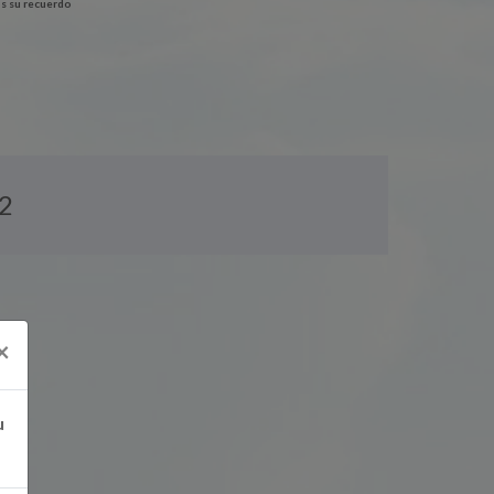
s su recuerdo
2
×
u