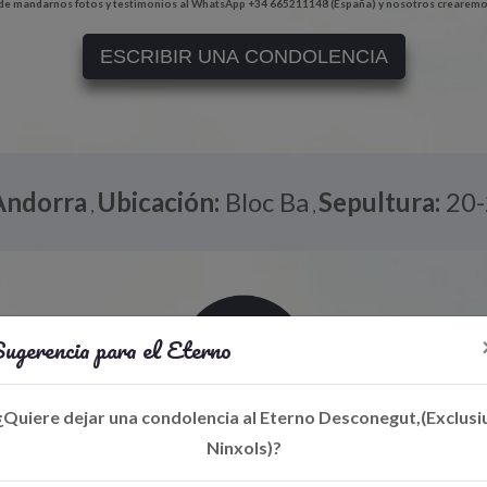
e mandarnos fotos y testimonios al WhatsApp +34 665211148 (España) y nosotros crearemo
ESCRIBIR UNA CONDOLENCIA
Andorra
Ubicación:
Bloc Ba
Sepultura:
20-
,
,
ugerencia para el Eterno
¿Quiere dejar una condolencia al Eterno Desconegut,(Exclusi
Ninxols)?
Libro de Eterno