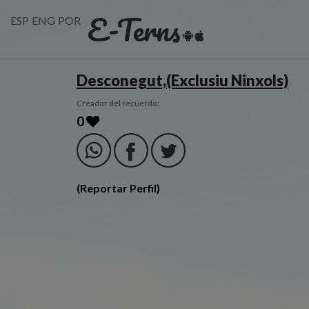
E-Terns
ESP
ENG
POR
Desconegut,(Exclusiu Ninxols)
Creador del recuerdo:
0
(Reportar Perfil)