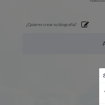
También pued
¿Quieres crear su biografía?
S