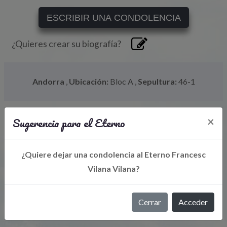
ESCRIBIR UNA CONDOLENCIA
¿Quieres crear su biografía?
Andorra
,
Ubicación:
Bloc A
,
Sepultura:
46-1
Sugerencia para el Eterno
×
¿Quiere dejar una condolencia al Eterno Francesc
Vilana Vilana?
Libro de Eterno
Cerrar
Acceder