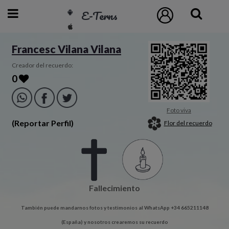
E-Terns
ESP
Francesc Vilana Vilana
ENG
Creador del recuerdo:
0
POR
Inicio
Foto viva
(Reportar Perfil)
Flor del recuerdo
Acceso
Eternos
Fallecimiento
Pedidos
También puede mandarnos fotos y testimonios al WhatsApp +34 665211148
Contacto
(España) y nosotros crearemos su recuerdo