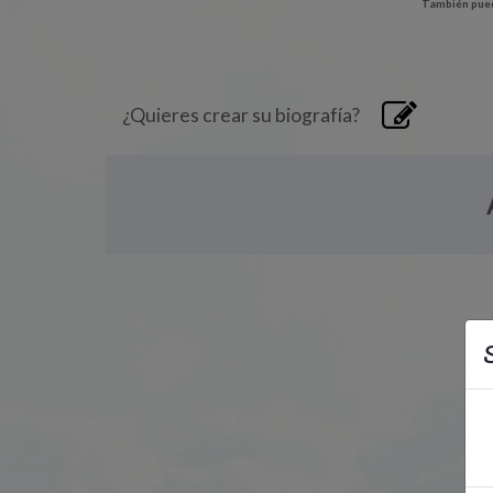
También pued
¿Quieres crear su biografía?
S