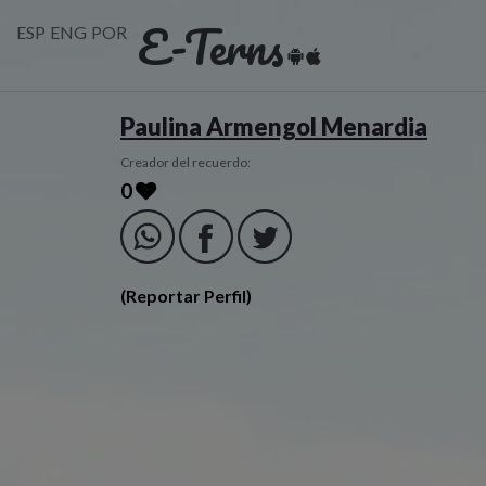
E-Terns
ESP
ENG
POR
Paulina Armengol Menardia
Creador del recuerdo:
0
(Reportar Perfil)