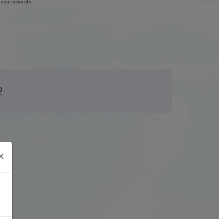
s su recuerdo
2
×