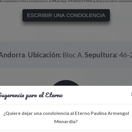
e mandarnos fotos y testimonios al WhatsApp +34 665211148 (España) y nosotros crearemo
ESCRIBIR UNA CONDOLENCIA
Andorra
Ubicación:
Bloc A
Sepultura:
46-
,
,
ugerencia para el Eterno
¿Quiere dejar una condolencia al Eterno Paulina Armengol
Menardia?
Libro de Eterno