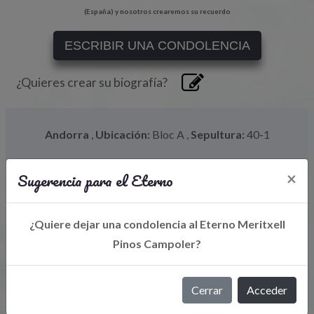
(España) y nosotros crearemos su recuerdo
ESCRIBIR UNA CONDOLENCIA
¿Quieres crear su biografía?
Andorra
,
Ubicación:
Bloc A
,
Sepultura:
40-1
Sugerencia para el Eterno
×
¿Quiere dejar una condolencia al Eterno Meritxell
Pinos Campoler?
Cerrar
Acceder
Libro de Eterno