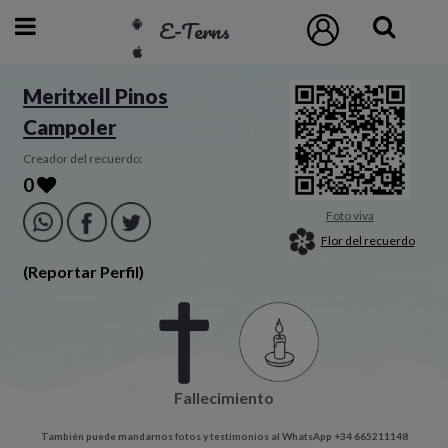
E-Terns
ESP
Meritxell Pinos
Campoler
ENG
POR
Creador del recuerdo:
0
Inicio
Foto viva
Flor del recuerdo
Acceso
(Reportar Perfil)
Eternos
Pedidos
Fallecimiento
Contacto
También puede mandarnos fotos y testimonios al WhatsApp +34 665211148