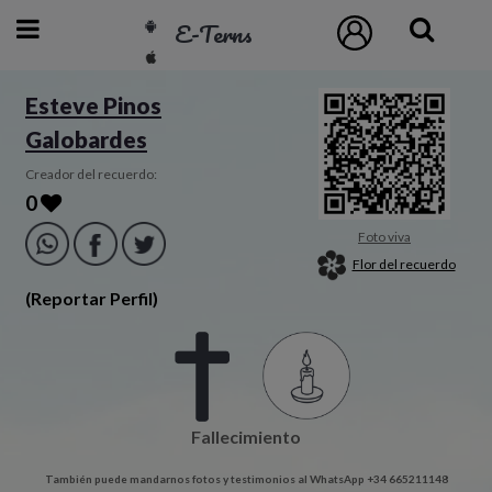
E-Terns
ESP
Esteve Pinos
Galobardes
ENG
POR
Creador del recuerdo:
0
Inicio
Foto viva
Flor del recuerdo
Acceso
(Reportar Perfil)
Eternos
Pedidos
Fallecimiento
Contacto
También puede mandarnos fotos y testimonios al WhatsApp +34 665211148