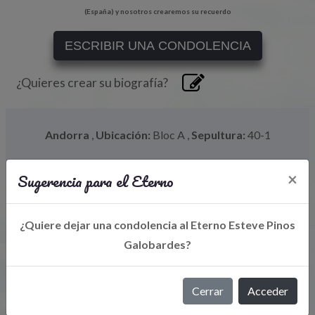
(España) y nosotros crearemos su recuerdo
ESCRIBIR UNA CONDOLENCIA
¿Quieres crear su biografía?
Andorra
,
Ubicación:
Bloc A
,
Sepultura:
40-1
Sugerencia para el Eterno
×
¿Quiere dejar una condolencia al Eterno Esteve Pinos
Galobardes?
Cerrar
Acceder
Libro de Eterno