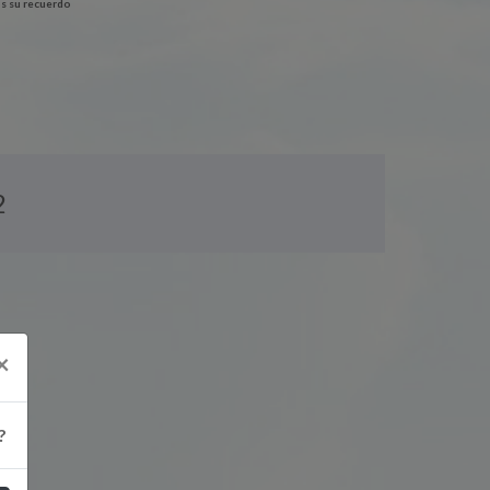
s su recuerdo
2
×
?