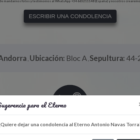
e mandarnos fotos y testimonios al WhatsApp +34 665211148 (España) y nosotros crearemo
ESCRIBIR UNA CONDOLENCIA
Andorra
Ubicación:
Bloc A
Sepultura:
44-
,
,
ugerencia para el Eterno
¿Quiere dejar una condolencia al Eterno Antonio Navas Torra
Libro de Eterno