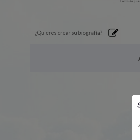
También pued
¿Quieres crear su biografía?
S