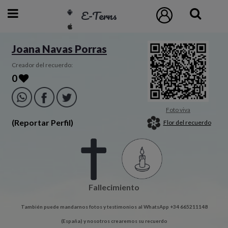
E-Terns
ESP
Joana Navas Porras
ENG
Creador del recuerdo:
0
POR
Inicio
Foto viva
(Reportar Perfil)
Flor del recuerdo
Acceso
Eternos
Fallecimiento
Pedidos
También puede mandarnos fotos y testimonios al WhatsApp +34 665211148
Contacto
(España) y nosotros crearemos su recuerdo