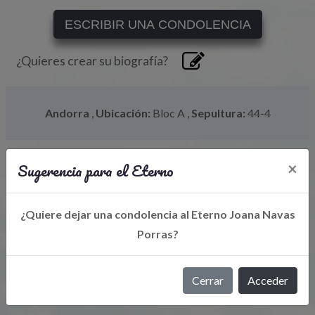
ESCRIBIR UNA CONDOLENCIA
¿Quieres crear su biografía?
Andorra
,
Ubicación:
Bloc A
,
Sepultura:
44-4
Sugerencia para el Eterno
×
¿Quiere dejar una condolencia al Eterno Joana Navas
Porras?
Libro de Eterno
Cerrar
Acceder