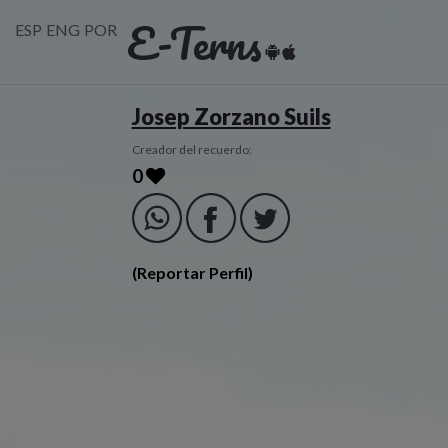
E-Terns
ESP
ENG
POR
Josep Zorzano Suils
Creador del recuerdo:
0
(Reportar Perfil)