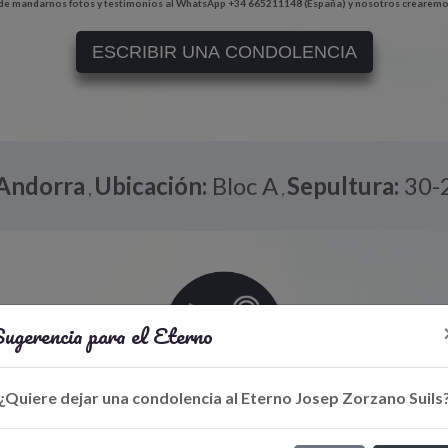
e mandarnos fotos y testimonios al WhatsApp +34 665211148 (España) y nosotros crearemo
ESCRIBIR UNA CONDOLENCIA
Andorra
Ubicación:
Bloc A
Sepultura:
30-
,
,
ugerencia para el Eterno
¿Quiere dejar una condolencia al Eterno Josep Zorzano Suils
Libro de Eterno