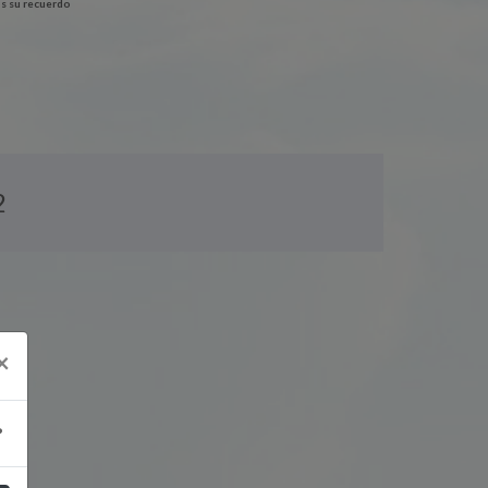
s su recuerdo
2
×
?