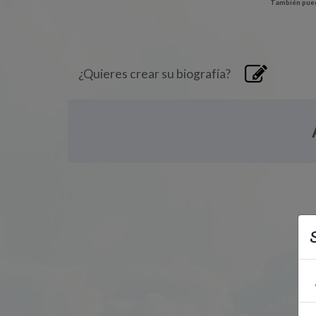
También pued
¿Quieres crear su biografía?
S