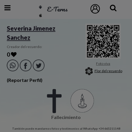
E-Terns
ESP
Severina Jimenez
Sanchez
ENG
POR
Creador del recuerdo:
0
Inicio
Foto viva
Flor del recuerdo
Acceso
(Reportar Perfil)
Eternos
Pedidos
Fallecimiento
Contacto
También puede mandarnos fotos y testimonios al WhatsApp +34 665211148