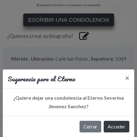
(España) y nosotros crearemos su recuerdo
ESCRIBIR UNA CONDOLENCIA
¿Quieres crear su biografía?
Mérida
,
Ubicación:
Calle San Pablo
,
Sepultura:
1049
Sugerencia para el Eterno
×
¿Quiere dejar una condolencia al Eterno Severina
Jimenez Sanchez?
Cerrar
Acceder
Libro de Eterno