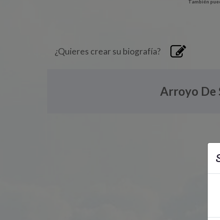
También pued
¿Quieres crear su biografía?
Arroyo De 
S