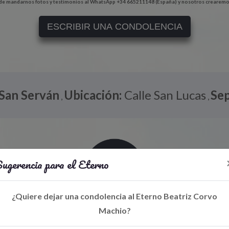
e mandarnos fotos y testimonios al WhatsApp +34 665211148 (España) y nosotros crearemo
ESCRIBIR UNA CONDOLENCIA
San Serván
Ubicación:
Calle San Lucas
Sep
,
,
ugerencia para el Eterno
¿Quiere dejar una condolencia al Eterno Beatriz Corvo
Machio?
Libro de Eterno