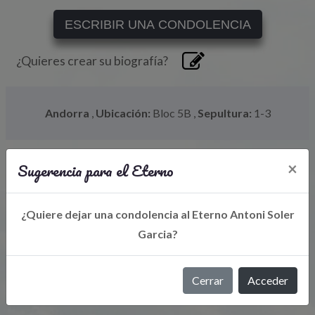
ESCRIBIR UNA CONDOLENCIA
¿Quieres crear su biografía?
Andorra
,
Ubicación:
Bloc 5B
,
Sepultura:
1-3
Sugerencia para el Eterno
×
¿Quiere dejar una condolencia al Eterno Antoni Soler
Garcia?
Libro de Eterno
Cerrar
Acceder