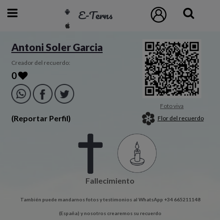
E-Terns
ESP
Antoni Soler Garcia
ENG
Creador del recuerdo:
0
POR
Inicio
Foto viva
(Reportar Perfil)
Flor del recuerdo
Acceso
Eternos
Fallecimiento
Pedidos
También puede mandarnos fotos y testimonios al WhatsApp +34 665211148
Contacto
(España) y nosotros crearemos su recuerdo