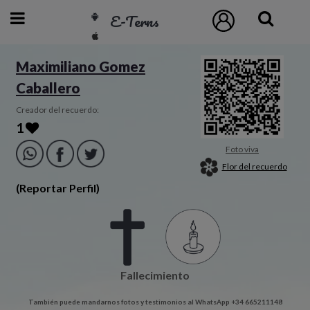
E-Terns
ESP
Maximiliano Gomez
Caballero
ENG
POR
Creador del recuerdo:
1
Inicio
Foto viva
Flor del recuerdo
Acceso
(Reportar Perfil)
Eternos
Pedidos
Fallecimiento
Contacto
También puede mandarnos fotos y testimonios al WhatsApp +34 665211148