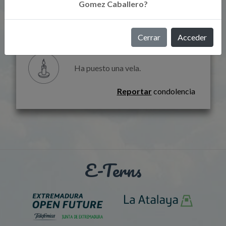
Gomez Caballero?
Guadalupe Gómez Cordero
Cerrar
Acceder
23-06-2026 a las 09:11
Ha puesto una vela.
Reportar
condolencia
E-Terns