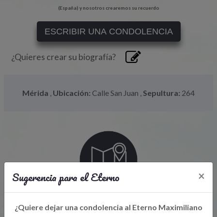
(España) y nosotros crearemos su recuerdo
ESCRIBIR UNA CONDOLENCIA
¿Quieres crear su biografía?
Mérida
,
Ubicación:
Calle San Juan
,
Sepultura:
264
Sugerencia para el Eterno
×
Libro de Eterno
¿Quiere dejar una condolencia al Eterno Maximiliano