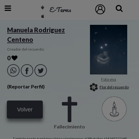
E-Terns
ESP
Manuela Rodriguez
Centeno
ENG
POR
Creador del recuerdo:
0
Inicio
Acceso
Foto viva
(Reportar Perfil)
Flor del recuerdo
Eternos
Volver
Pedidos
Fallecimiento
Contacto
También puede mandarnos fotos y testimonios al WhatsApp +34 665211148